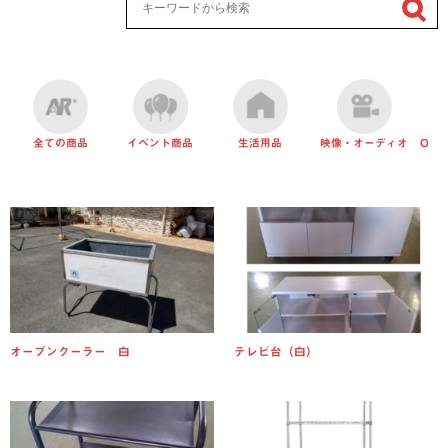
全ての商品
イベント商品
生活用品
映像・オーディオ
OA
オープンクーラー 白
テレビ台（白）