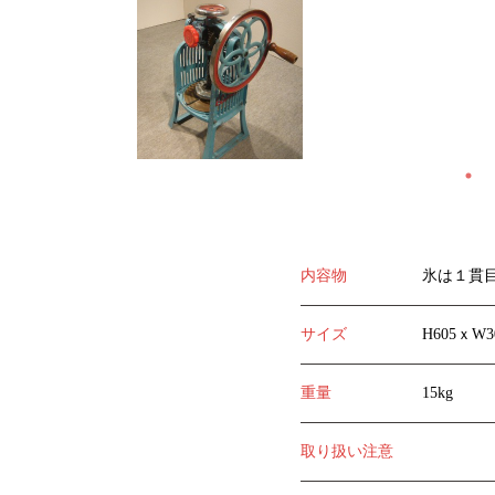
内容物
氷は１貫目
サイズ
H605ｘW3
重量
15kg
取り扱い注意