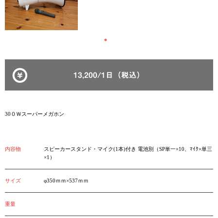
13,200/1日（税込）
30０Ｗスーパーメガホン
内容物
スピーカースタンド・マイク(1本)付き 電池別（SP単一×10、ﾏｲｸ×単三
×1）
サイズ
φ350ｍｍ×537ｍｍ
重量