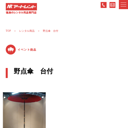
TOP
レンタル商品
野点傘 台付
イベント商品
野点傘 台付